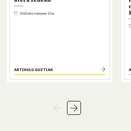
atera zenean
2025eko irailaren 15a
ARTIKULU GUZTIAK