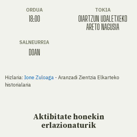
ORDUA
TOKIA
18:00
OIARTZUN UDALETXEKO
ARETO NAGUSIA
SALNEURRIA
DOAN
Hizlaria:
Ione Zuloaga
- Aranzadi Zientzia Elkarteko
historialaria
Aktibitate
honekin
erlazionaturik