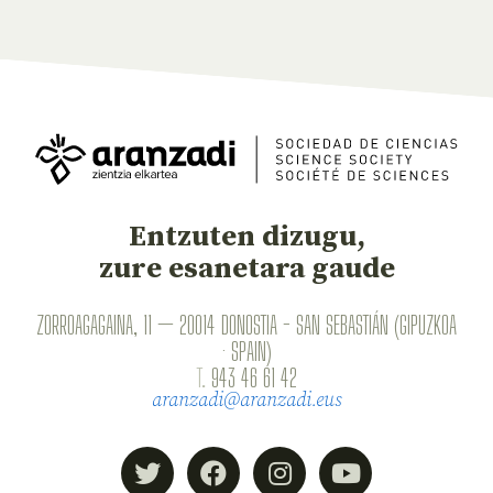
Entzuten dizugu,
zure esanetara gaude
ZORROAGAGAINA, 11 — 20014 DONOSTIA - SAN SEBASTIÁN (GIPUZKOA
· SPAIN)
T.
943 46 61 42
aranzadi@aranzadi.eus