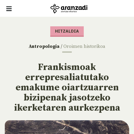
HITZALDIA
Antropologia
/
Oroimen historikoa
Frankismoak
errepresaliatutako
emakume oiartzuarren
bizipenak jasotzeko
ikerketaren aurkezpena