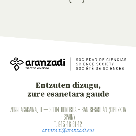
Entzuten dizugu,
zure esanetara gaude
ZORROAGAGAINA, 11 — 20014 DONOSTIA - SAN SEBASTIÁN (GIPUZKOA
· SPAIN)
T.
943 46 61 42
aranzadi@aranzadi.eus