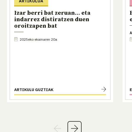
ARTIKULUA
Izar berri bat zeruan... eta
indarrez distiratzen duen
oroitzapen bat
A
2025eko ekainaren 20a
ARTIKULU GUZTIAK