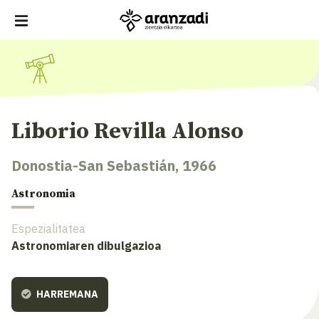
Liborio Revilla Alonso
Donostia-San Sebastián, 1966
Astronomia
Espezialitatea
Astronomiaren dibulgazioa
HARREMANA