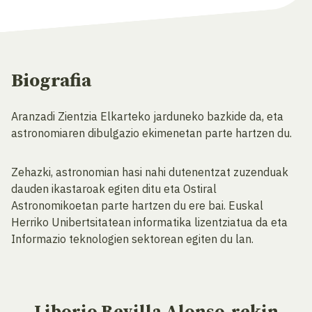
Biografia
Aranzadi Zientzia Elkarteko jarduneko bazkide da, eta
astronomiaren dibulgazio ekimenetan parte hartzen du.
Zehazki, astronomian hasi nahi dutenentzat zuzenduak
dauden ikastaroak egiten ditu eta Ostiral
Astronomikoetan parte hartzen du ere bai. Euskal
Herriko Unibertsitatean informatika lizentziatua da eta
Informazio teknologien sektorean egiten du lan.