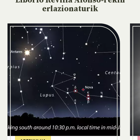
Liborio Revilla Alonso-rekin
erlazionaturik