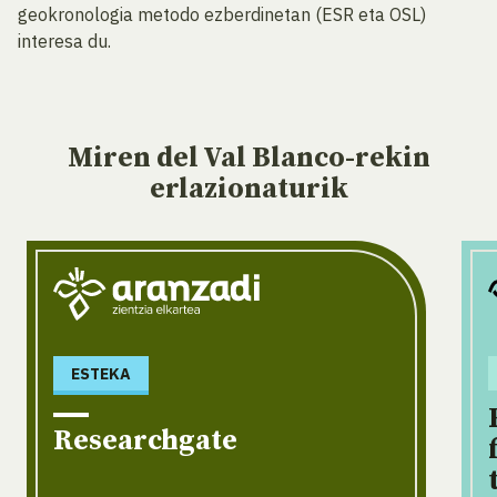
geokronologia metodo ezberdinetan (ESR eta OSL)
interesa du.
Miren del Val Blanco-rekin
erlazionaturik
ESTEKA
Researchgate