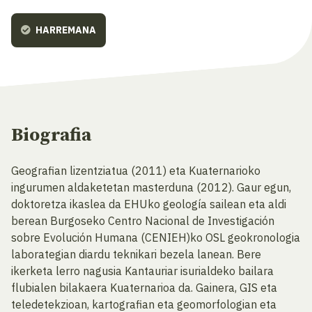
HARREMANA
Biografia
Geografian lizentziatua (2011) eta Kuaternarioko
ingurumen aldaketetan masterduna (2012). Gaur egun,
doktoretza ikaslea da EHUko geología sailean eta aldi
berean Burgoseko Centro Nacional de Investigación
sobre Evolución Humana (CENIEH)ko OSL geokronologia
laborategian diardu teknikari bezela lanean. Bere
ikerketa lerro nagusia Kantauriar isurialdeko bailara
flubialen bilakaera Kuaternarioa da. Gainera, GIS eta
teledetekzioan, kartografian eta geomorfologian eta