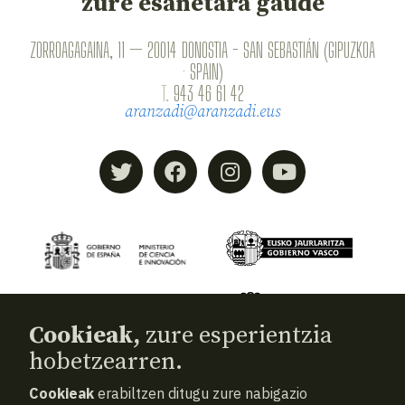
zure esanetara gaude
ZORROAGAGAINA, 11 — 20014 DONOSTIA - SAN SEBASTIÁN (GIPUZKOA
· SPAIN)
T.
943 46 61 42
aranzadi@aranzadi.eus
Cookieak,
zure esperientzia
hobetzearren.
Cookieak
erabiltzen ditugu zure nabigazio