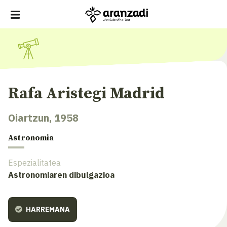
Rafa Aristegi Madrid
Oiartzun, 1958
Astronomia
Espezialitatea
Astronomiaren dibulgazioa
HARREMANA