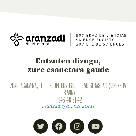
Entzuten dizugu,
zure esanetara gaude
ZORROAGAGAINA, 11 — 20014 DONOSTIA - SAN SEBASTIÁN (GIPUZKOA
· SPAIN)
T.
943 46 61 42
aranzadi@aranzadi.eus