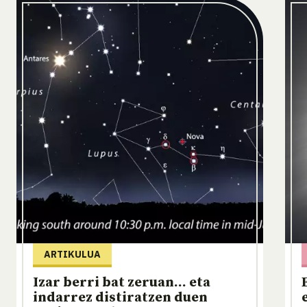
ARTIKULUA
Izar berri bat zeruan... eta
indarrez distiratzen duen