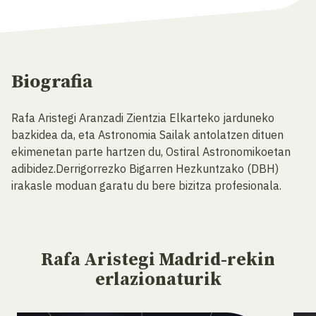
Biografia
Rafa Aristegi Aranzadi Zientzia Elkarteko jarduneko
bazkidea da, eta Astronomia Sailak antolatzen dituen
ekimenetan parte hartzen du, Ostiral Astronomikoetan
adibidez.Derrigorrezko Bigarren Hezkuntzako (DBH)
irakasle moduan garatu du bere bizitza profesionala.
Rafa Aristegi Madrid-rekin
erlazionaturik