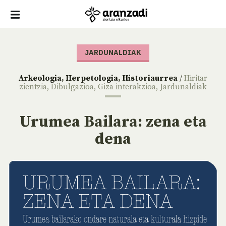
JARDUNALDIAK
Arkeologia
,
Herpetologia
,
Historiaurrea
/
Hiritar
zientzia
,
Dibulgazioa
,
Giza interakzioa
,
Jardunaldiak
Urumea Bailara: zena eta
dena