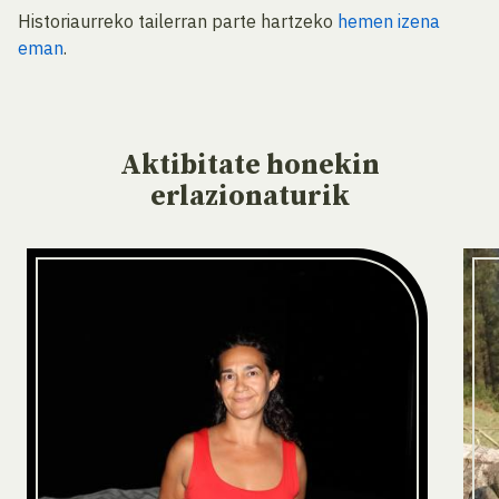
Historiaurreko tailerran parte hartzeko
hemen izena
eman
.
Aktibitate
honekin
erlazionaturik