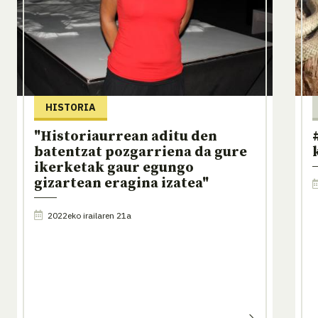
HISTORIA
"Historiaurrean aditu den
batentzat pozgarriena da gure
ikerketak gaur egungo
gizartean eragina izatea"
2022eko irailaren 21a