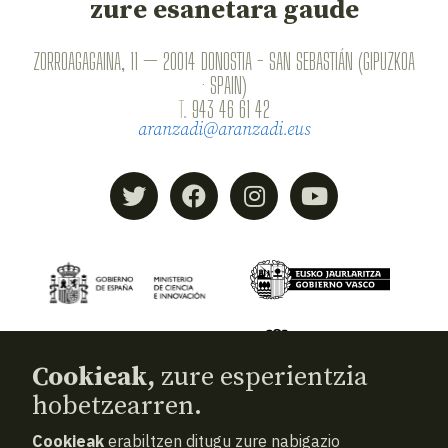
zure esanetara gaude
ZORROAGAGAINA, 11 — 20014 DONOSTIA - SAN SEBASTIÁN (GIPUZKOA
· SPAIN)
T.
943 46 61 42
aranzadi@aranzadi.eus
Cookieak,
zure esperientzia
hobetzearren.
Cookieak
erabiltzen ditugu zure nabigazio