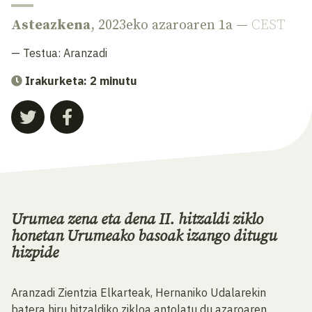
Asteazkena
, 2023eko azaroaren 1a —
CEST
— Testua:
Aranzadi
Irakurketa: 2 minutu
Urumea zena eta dena II. hitzaldi ziklo
honetan Urumeako basoak izango ditugu
hizpide
Aranzadi Zientzia Elkarteak, Hernaniko Udalarekin
batera hiru hitzaldiko zikloa antolatu du azaroaren