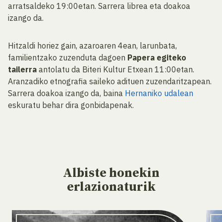
arratsaldeko 19:00etan. Sarrera librea eta doakoa
izango da.
Hitzaldi horiez gain, azaroaren 4ean, larunbata,
familientzako zuzenduta dagoen
Papera egiteko
tailerra
antolatu da Biteri Kultur Etxean 11:00etan.
Aranzadiko etnografia saileko adituen zuzendaritzapean.
Sarrera doakoa izango da, baina
Hernaniko udalean
eskuratu behar dira gonbidapenak.
Albiste
honekin
erlazionaturik