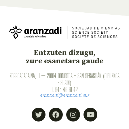
Entzuten dizugu,
zure esanetara gaude
ZORROAGAGAINA, 11 — 20014 DONOSTIA - SAN SEBASTIÁN (GIPUZKOA
· SPAIN)
T.
943 46 61 42
aranzadi@aranzadi.eus