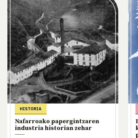
HISTORIA
Nafarroako papergintzaren
industria historian zehar