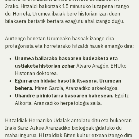
2rako. Hitzaldi bakoitzak 15 minutuko luzapena izango
du. Horrela, Urumea ibaiak bere historian izan duen
bilakaera bertatik bertara ezagutu ahal izango dugu.
Aurtengo honetan Urumeako basoak izango dira
protagonista eta horretarako hitzaldi hauek emango dira:
Urumea bailarako basoaren kudeaketa eta
ustiaketa historian zehar
Álvaro Aragón, EHUko
Historian doktorea.
Egurraren bidaia: basotik itsasora, Urumean
behera.
Miren García, Aranzadiko arkeologoa.
Uhandre piriniotarra basoaren babesean.
Egoitz
Alkorta, Aranzadiko herpetologia saila.
Hitzaldiak Hernaniko Udalak antolatu ditu eta bukaeran
Iñaki Sanz-Azkue Aranzadiko biologoak gidatuko du
mahai ingurua. HItzaldiak Biteri kultur etxean izango dira