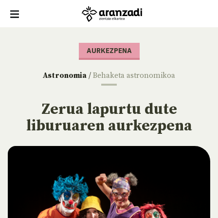
AURKEZPENA
Astronomia
/
Behaketa astronomikoa
Zerua lapurtu dute
liburuaren aurkezpena