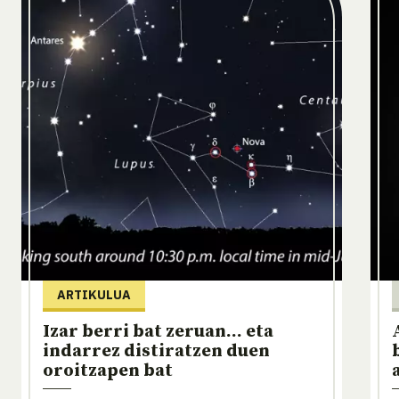
ARTIKULUA
Izar berri bat zeruan... eta
indarrez distiratzen duen
oroitzapen bat