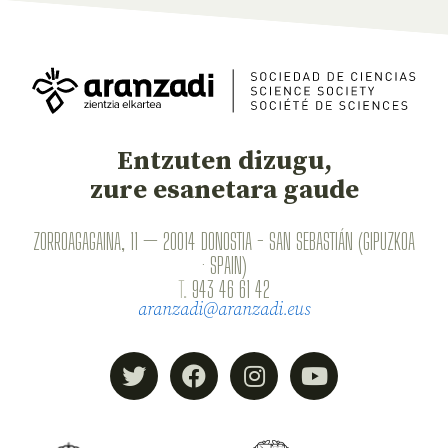
Entzuten dizugu,
zure esanetara gaude
ZORROAGAGAINA, 11 — 20014 DONOSTIA - SAN SEBASTIÁN (GIPUZKOA
· SPAIN)
T.
943 46 61 42
aranzadi@aranzadi.eus