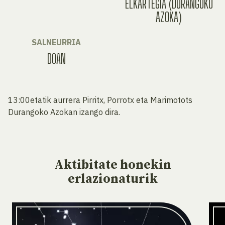
ELKARTEGIA (DURANGOKO
AZOKA)
SALNEURRIA
DOAN
13:00etatik aurrera Pirritx, Porrotx eta Marimotots
Durangoko Azokan izango dira.
Aktibitate
honekin
erlazionaturik