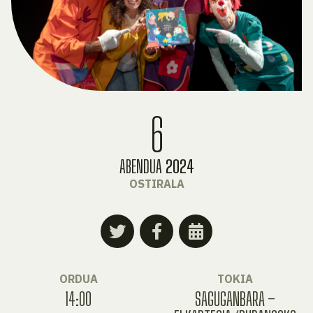
6
ABENDUA
2024
OSTIRALA
ORDUA
TOKIA
14:00
SAGUGANBARA –