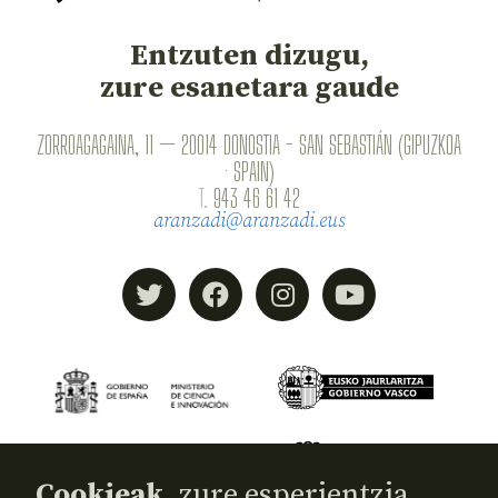
Entzuten dizugu,
zure esanetara gaude
ZORROAGAGAINA, 11 — 20014 DONOSTIA - SAN SEBASTIÁN (GIPUZKOA
· SPAIN)
T.
943 46 61 42
aranzadi@aranzadi.eus
Cookieak,
zure esperientzia