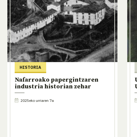
HISTORIA
Nafarroako papergintzaren
industria historian zehar
2025eko urriaren 7a