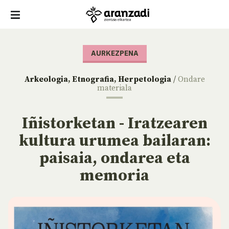
AURKEZPENA
Arkeologia
,
Etnografia
,
Herpetologia
/
Ondare
materiala
Iñistorketan - Iratzearen
kultura urumea bailaran:
paisaia, ondarea eta
memoria