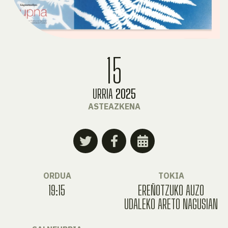
15
URRIA
2025
ASTEAZKENA
ORDUA
TOKIA
19:15
EREÑOTZUKO AUZO
UDALEKO ARETO NAGUSIAN