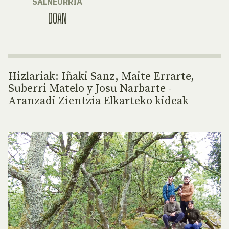
SALNEURRIA
DOAN
Hizlariak: Iñaki Sanz, Maite Errarte,
Suberri Matelo y Josu Narbarte -
Aranzadi Zientzia Elkarteko kideak