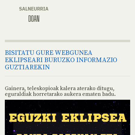
SALNEURRIA
DOAN
BISITATU GURE WEBGUNEA
EKLIPSEARI BURUZKO INFORMAZIO
GUZTIAREKIN
Gainera, teleskopioak kalera aterako ditugu,
eguraldiak horretarako aukera ematen badu.