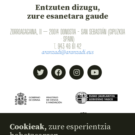
Entzuten dizugu,
zure esanetara gaude
ZORROAGAGAINA, 11 — 20014 DONOSTIA - SAN SEBASTIÁN (GIPUZKOA
· SPAIN)
T.
943 46 61 42
aranzadi@aranzadi.eus
Cookieak,
zure esperientzia