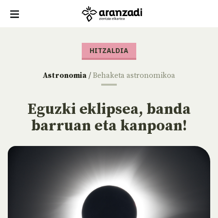
HITZALDIA
Astronomia
/
Behaketa astronomikoa
Eguzki eklipsea, banda
barruan eta kanpoan!