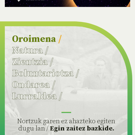
Oroimena
/
Natura
/
Zientzia
/
Boluntariotza
/
Ondarea
/
Lurraldea
/
Nortzuk garen ez ahazteko egiten
dugu lan /
Egin zaitez bazkide.