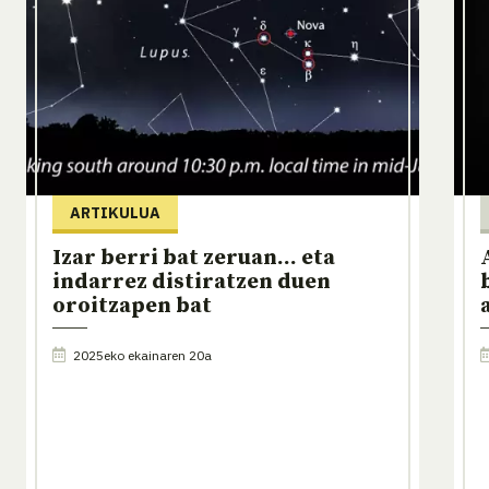
ARTIKULUA
Izar berri bat zeruan... eta
indarrez distiratzen duen
oroitzapen bat
2025eko ekainaren 20a