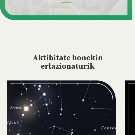
Aktibitate
honekin
erlazionaturik