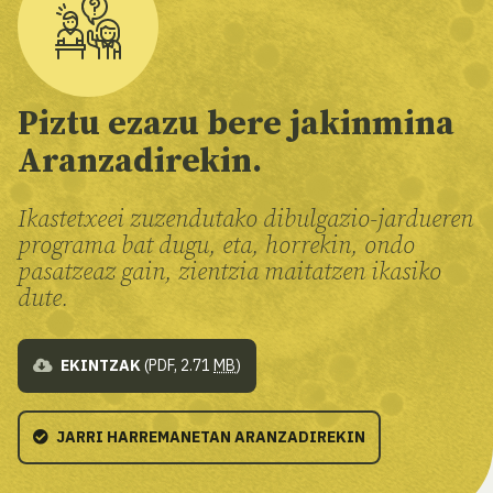
Piztu ezazu bere jakinmina
Aranzadirekin.
Ikastetxeei zuzendutako dibulgazio-jardueren
programa bat dugu, eta, horrekin, ondo
pasatzeaz gain, zientzia maitatzen ikasiko
dute.
EKINTZAK
(PDF, 2.71
MB
)
JARRI HARREMANETAN ARANZADIREKIN