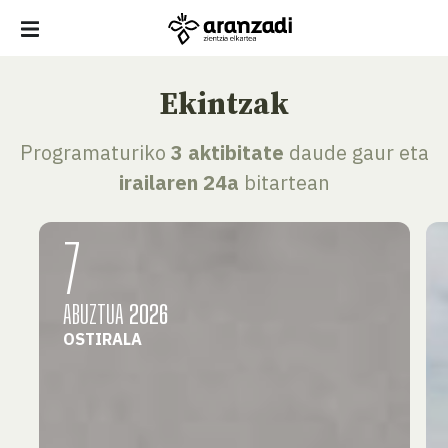
Ekintzak
Programaturiko
3 aktibitate
daude gaur eta
irailaren 24a
bitartean
7
ABUZTUA
2026
OSTIRALA