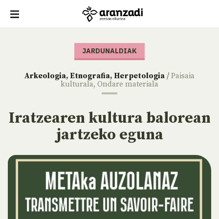
JARDUNALDIAK
Arkeologia
,
Etnografia
,
Herpetologia
/
Paisaia
kulturala
,
Ondare materiala
Iratzearen kultura balorean
jartzeko eguna