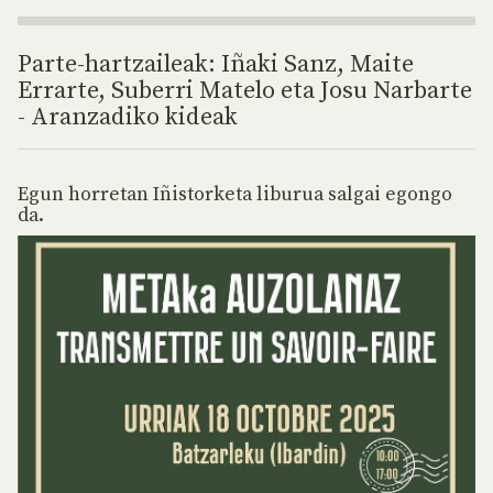
Parte-hartzaileak: Iñaki Sanz, Maite
Errarte, Suberri Matelo eta Josu Narbarte
- Aranzadiko kideak
Egun horretan Iñistorketa liburua salgai egongo
da.