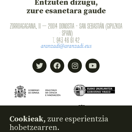
Entzuten dizugu,
zure esanetara gaude
ZORROAGAGAINA, 11 — 20014 DONOSTIA - SAN SEBASTIÁN (GIPUZKOA
· SPAIN)
T.
943 46 61 42
aranzadi@aranzadi.eus
Cookieak,
zure esperientzia
hobetzearren.