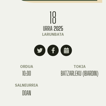
18
URRIA
2025
LARUNBATA
ORDUA
TOKIA
10:00
BATZARLEKU (IBARDIN)
SALNEURRIA
DOAN