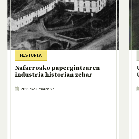
HISTORIA
Nafarroako papergintzaren
industria historian zehar
2025eko urriaren 7a