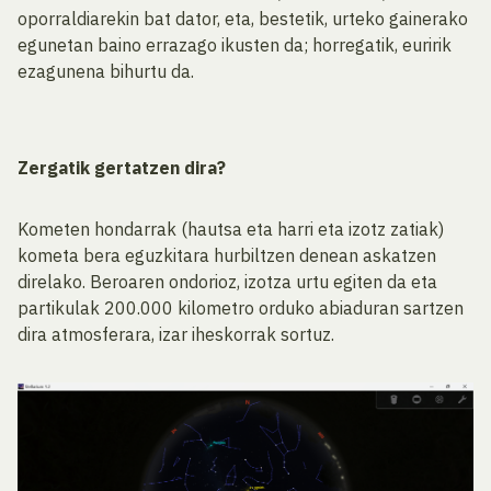
oporraldiarekin bat dator, eta, bestetik, urteko gainerako
egunetan baino errazago ikusten da; horregatik, euririk
ezagunena bihurtu da.
Zergatik gertatzen dira?
Kometen hondarrak (hautsa eta harri eta izotz zatiak)
kometa bera eguzkitara hurbiltzen denean askatzen
direlako. Beroaren ondorioz, izotza urtu egiten da eta
partikulak 200.000 kilometro orduko abiaduran sartzen
dira atmosferara, izar iheskorrak sortuz.