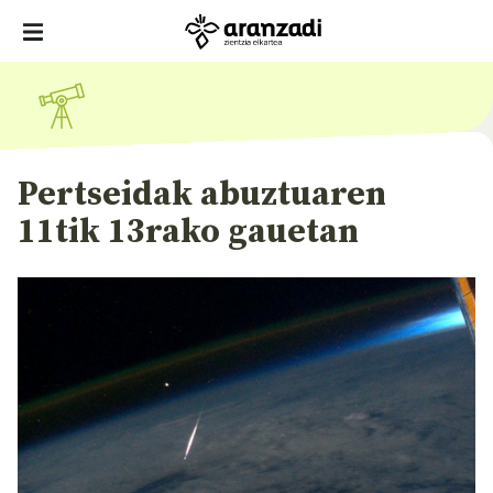
Pertseidak abuztuaren
11tik 13rako gauetan