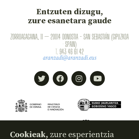
Entzuten dizugu,
zure esanetara gaude
ZORROAGAGAINA, 11 — 20014 DONOSTIA - SAN SEBASTIÁN (GIPUZKOA
· SPAIN)
T.
943 46 61 42
aranzadi@aranzadi.eus
Cookieak,
zure esperientzia