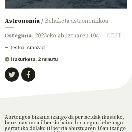
Astronomia
/
Behaketa astronomikoa
Osteguna
, 2023eko abuztuaren 10a —
CEST
— Testua:
Aranzadi
Irakurketa: 2 minutu
Aurtengoa bikaina izango da pertseidak ikusteko,
bere maximoa ilberria baino hiru egun lehenago
gertatuko delako (ilberria abuztuaren 16an izango