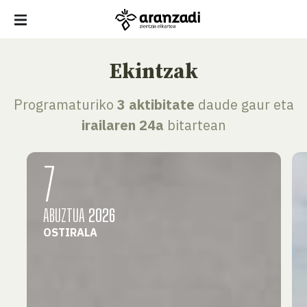
Ekintzak
Programaturiko
3 aktibitate
daude gaur eta
irailaren 24a
bitartean
7
ABUZTUA
2026
OSTIRALA