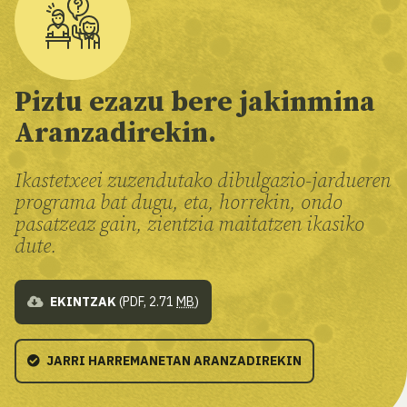
Piztu ezazu bere jakinmina
Aranzadirekin.
Ikastetxeei zuzendutako dibulgazio-jardueren
programa bat dugu, eta, horrekin, ondo
pasatzeaz gain, zientzia maitatzen ikasiko
dute.
EKINTZAK
(PDF, 2.71
MB
)
JARRI HARREMANETAN ARANZADIREKIN