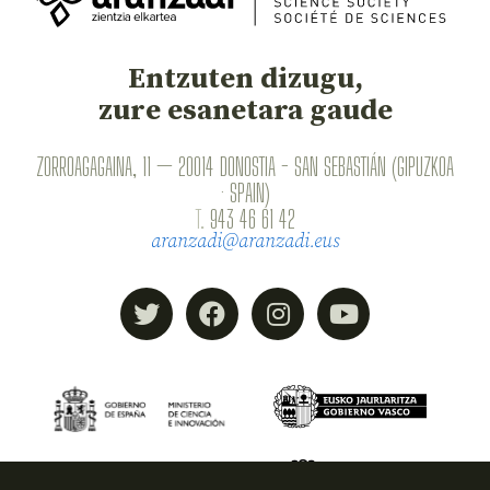
Entzuten dizugu,
zure esanetara gaude
ZORROAGAGAINA, 11 — 20014 DONOSTIA - SAN SEBASTIÁN (GIPUZKOA
· SPAIN)
T.
943 46 61 42
aranzadi@aranzadi.eus