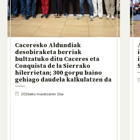
Caceresko Aldundiak
desobiraketa berriak
bultzatuko ditu Caceres eta
Conquista de la Sierrako
hilerrietan; 300 gorpu baino
gehiago daudela kalkulatzen da
2026eko maiatzaren 26a