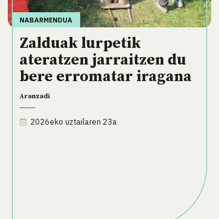
NABARMENDUA
Zalduak lurpetik
ateratzen jarraitzen du
bere erromatar iragana
Aranzadi
2026eko uztailaren 23a