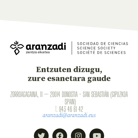
Entzuten dizugu,
zure esanetara gaude
ZORROAGAGAINA, 11 — 20014 DONOSTIA - SAN SEBASTIÁN (GIPUZKOA
· SPAIN)
T.
943 46 61 42
aranzadi@aranzadi.eus