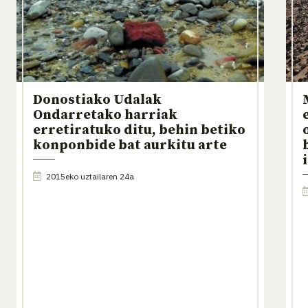
Donostiako Udalak
Ondarretako harriak
erretiratuko ditu, behin betiko
konponbide bat aurkitu arte
2015eko uztailaren 24a