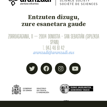
Entzuten dizugu,
zure esanetara gaude
ZORROAGAGAINA, 11 — 20014 DONOSTIA - SAN SEBASTIÁN (GIPUZKOA
· SPAIN)
T.
943 46 61 42
aranzadi@aranzadi.eus