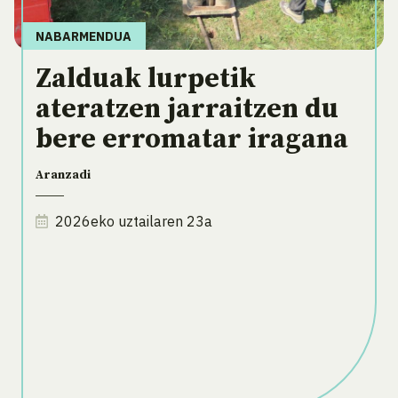
NABARMENDUA
Zalduak lurpetik
ateratzen jarraitzen du
bere erromatar iragana
Aranzadi
2026eko uztailaren 23a