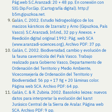
Pág.web S.C.Aranzadi: 20 + 48 pp. En conexión con
SIG Dip.For.Gip. (Cartografía digital). http://
b5m.gipuzkoa.net.
G
alán, C. 2002. Estudio hidrogeológico de los
macizos kársticos de Izarraitz y Arno (Gipuzkoa, País
Vasco). S.C.Aranzadi, Inf.ind., 32 pp y Anexos. +
Reedición digital original 1992: Pág. web SCA
(www.aranzadi-sciences.org), Archivo PDF: 37 pp.
Galán, C. 2002. Biodiversidad, cambio y evolución de
la fauna cavernícola del País Vasco. Trabajo
realizado para Gobierno Vasco, Departamento de
Ordenación del Territorio y Medio Ambiente,
Viceconsejería de Ordenación del Territorio y
Biodiversidad: 56 pp + 17 fig + 20 láminas color.
Página web SCA. Archivo PDF: 64 pp.
Galán, C. & R. Zubiria. 2002. Basoloko leizea: nuevos
datos para interpretar la evolución del karst
Jurásico Central de la Sierra de Aralar. Página web
SCA. Archivo PDF: 9 pp.