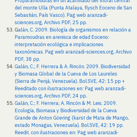
Proparamoudras en un acantilado del litoral central
del monte Ulía (Punta Atalaya, flysch Eoceno de San
Sebastián, País Vasco). Pag web aranzadi-
sciences.org, Archivo PDF, 25 pp.
G
alán, C. 2009. Biología de organismos en relación a
Paramoudras en arenisca de edad Eoceno:
interpretación ecológica e implicaciones
taxonómicas. Pag web aranzadi-sciences.org, Archivo
PDF, 38 pp.
Galán, C.; F. Herrera & A. Rincón. 2009. Biodiversidad
y Biomasa Global de la Cueva de Los Laureles
(Sierra de Perijá, Venezuela). Bol.SVE, 42: 15 pp +
Reeditado con ilustraciones en: Pag web aranzadi-
sciences.org, Archivo PDF, 24 pp.
Galán, C.; F. Herrera; A. Rincón & M. Leis. 2009.
Ecología, Biomasa y Biodiversidad de la Cueva
Grande de Anton Göering (karst de Mata de Mango,
estado Monagas, Venezuela). Bol.SVE, 42: 19 pp.
Reedit. con ilustraciones en: Pag web aranzadi-