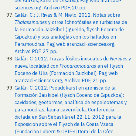
del Araxes, karst de Otsabio). Pag web aranzadi-
sciences.org. Archivo PDF, 20 pp.
Galán, C.; J. Rivas & M. Nieto. 2012. Notas sobre
Thalassinoides
y otros Ichnofósiles en turbiditas de
la Formación Jaizkibel (Igueldo, flysch Eoceno de
Gipuzkoa) y sus analogías con los hallados en
Paramoudras. Pag web aranzadi-sciences.org,
Archivo PDF, 27 pp.
Galán, C. 2012. Trazas fósiles inusuales de
Nereites
y
nueva localidad con
Proparamoudras
en el flysch
Eoceno de Ulía (Formación Jaizkibel). Pag web
aranzadi-sciences.org, Archivo PDF, 21 pp.
Galán, C. 2012. Pseudokarst en arenisca de la
Formación Jaizkibel (flysch Eoceno de Gipuzkoa):
cavidades, geoformas, analítica de espeleotemas y
paramoudras, fauna cavernícola. Conferencia
dictada en San Sebastián el 22-11-2012 para la
Exposición sobre el Flysch de la Costa Vasca
(Fundación Luberri & CPIE-Littoral de la Côte