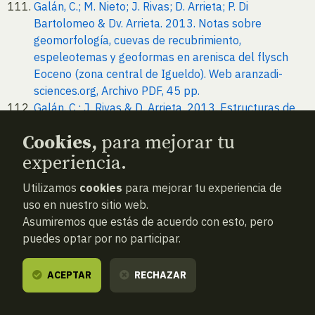
Galán, C.; M. Nieto; J. Rivas; D. Arrieta; P. Di
Bartolomeo & Dv. Arrieta. 2013. Notas sobre
geomorfología, cuevas de recubrimiento,
espeleotemas y geoformas en arenisca del flysch
Eoceno (zona central de Igueldo). Web aranzadi-
sciences.org, Archivo PDF, 45 pp.
Galán, C.; J. Rivas & D. Arrieta. 2013. Estructuras de
Penélope, cuevas y geoformas en arenisca del
Cookies,
para mejorar tu
flysch Eoceno, en el litoral de la placa central de
Igueldo (Gipuzkoa, País Vasco). Web aranzadi-
experiencia.
sciences.org, Archivo PDF, 28 pp.
Utilizamos
cookies
para mejorar tu experiencia de
Galán, C.; J. Rivas & M. Nieto. 2013. Cuevas en
uso en nuestro sitio web.
arenisca y caliza arenosa en los acantilados del faro
Asumiremos que estás de acuerdo con esto, pero
de Igueldo (San Sebastián, País Vasco). Web
puedes optar por no participar.
aranzadi-sciences.org, Archivo PDF, 31 pp.
Galán, C. & J. Rivas. 2013. Patrones extraños de
ACEPTAR
RECHAZAR
espeleotemas en túbulos, procesos clásticos y
fractales en arenisca del flysch Eoceno: ensenada
de Tximistarri. Web aranzadi-sciences.org, Archivo