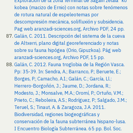
Exploración de la zona terminal de Sagain zelaia´ko
kobea (macizo de Ernio) con notas sobre fenómenos
de rotura natural de espeleotemas por
descompresión mecánica, solifluxión y subsidencia.
Pag web aranzadi-sciences.org, Archivo PDF, 24 pp.
Galán, C. 2011. Descripción del sistema de la cueva
de Altxerri, plano digital georeferenciado y notas
sobre su fauna hipógea (Orio, Gipuzkoa). Pág web
aranzadi-sciences.org, Archivo PDF, 15 pp.
Galán, C. 2012. Fauna troglobia de la Región Vasca.
Pp: 35-39. In: Sendra, A.; Barranco, P.; Beruete, E.;
Borges, P.; Camacho, A.I.; Galán, C.; García, Ll.;
Herrero-Borgoñón, J.; Jaume, D.; Jordana, R.;
Modesto, J.; Monsalve, M.A.; Oromí, P.; Ortuño, V.M.;
Prieto, C.; Reboleira, A.S.; Rodríguez, P.; Salgado, J.M.;
Teruel, S.; Tinaut, A. & Zaragoza, J.A. 2011.
Biodiversidad, regiones biogeográficas y
conservación de la fauna subterránea hispano-lusa.
I Encuentro Biología Subterránea. 65 pp. Bol. Soc.