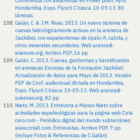
Conferencia con audiovisual en Power point, Ayto.
Hondarribia, Expo. Flysch C.Vasca. 10-05-13. 80
láminas.
Galán, C. & J.M. Rivas. 2013. Un nuevo sistema de
cuevas hidrológicamente activas en la arenisca de
Jaizkibel, con espeleotemas de ópalo-A, calcita, y
otros minerales secundarios. Web aranzadi-
sciences.org, Archivo PDF, 16 pp.
Galán, C. 2013. Cuevas, geoformas y karstificación
en areniscas Eocenas de la Formación Jaizkibel:
Actualización de datos para Mayo de 2013. Versión
PDF de Conf. audiovisual dictada en Hondarribia,
Expo. Flysch C.Vasca. 10-05-13. Web aranzadi-
sciences.org, 82 pp.
Nieto, M. 2013. Entrevista a Marian Nieto sobre
actividades espeleológicas para la página web Cota
cero.com - Periódico digital del mundo subterráneo:
www.cota0.com. Entrevistas. Archivo PDF, 7 pp.
(incluye Fotos & Referencias de C.Galán).