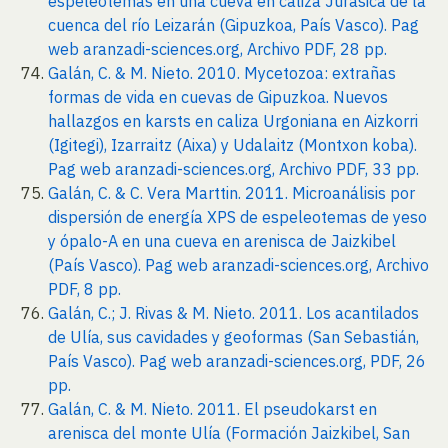
espeleotemas en una cueva en caliza Jurásica de la
cuenca del río Leizarán (Gipuzkoa, País Vasco). Pag
web aranzadi-sciences.org, Archivo PDF, 28 pp.
Galán, C. & M. Nieto. 2010. Mycetozoa: extrañas
formas de vida en cuevas de Gipuzkoa. Nuevos
hallazgos en karsts en caliza Urgoniana en Aizkorri
(Igitegi), Izarraitz (Aixa) y Udalaitz (Montxon koba).
Pag web aranzadi-sciences.org, Archivo PDF, 33 pp.
Galán, C. & C. Vera Marttin. 2011. Microanálisis por
dispersión de energía XPS de espeleotemas de yeso
y ópalo-A en una cueva en arenisca de Jaizkibel
(País Vasco). Pag web aranzadi-sciences.org, Archivo
PDF, 8 pp.
Galán, C.; J. Rivas & M. Nieto. 2011. Los acantilados
de Ulía, sus cavidades y geoformas (San Sebastián,
País Vasco). Pag web aranzadi-sciences.org, PDF, 26
pp.
Galán, C. & M. Nieto. 2011. El pseudokarst en
arenisca del monte Ulía (Formación Jaizkibel, San